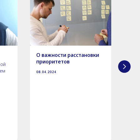
О важности расстановки
Как
приоритетов
реш
ной
ием
08.04.2024
14.02