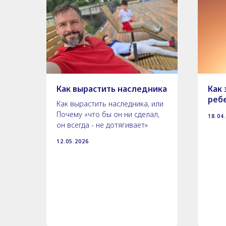
я и
Как вырастить наследника
Как
ребе
Как вырастить наследника, или
ь
Почему «что бы он ни сделал,
18.04
он всегда - не дотягивает»
12.05.2026