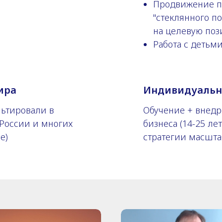
Продвижение п
"стеклянного по
на целевую поз
Работа с детьм
ира
Индивидуальн
льтировали в
Обучение + внедр
 России и многих
бизнеса (14-25 ле
е)
стратегии масшт