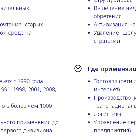
твительных
Выделение нед
обретения
очтение" старых
Активизация на
ой среде на
Удаление "шелу
стратегии
Где применял
виях с 1990 года
Торговля (сети
91, 1998, 2001, 2008,
интернет)
Производство (
но в более чем 1000
транснациональ
Логистика
льного применения до
Управление пер
 первого дивизиона
предприятия)