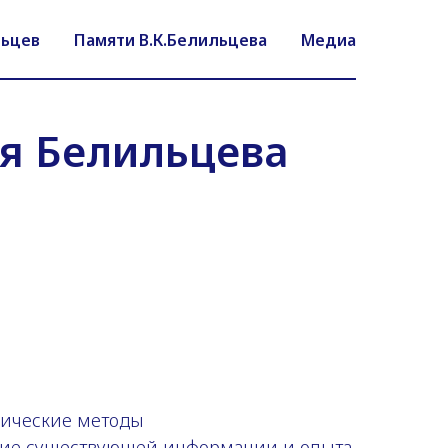
льцев
Памяти В.К.Белильцева
Медиа
я Белильцева
гические методы
ние существующей информации и опыта